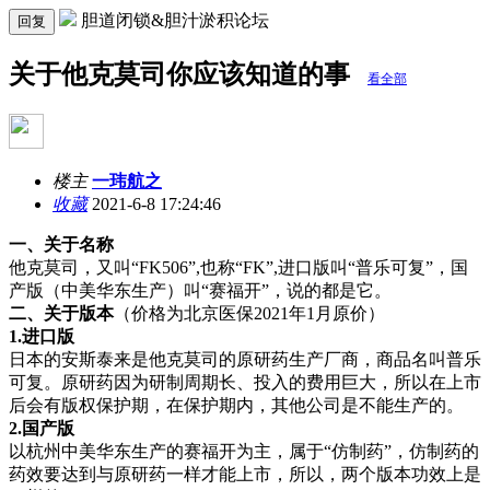
胆道闭锁&胆汁淤积论坛
回复
关于他克莫司你应该知道的事
看全部
楼主
一玮航之
收藏
2021-6-8 17:24:46
一、关于名称
他克莫司，又叫“FK506”,也称“FK”,进口版叫“普乐可复”，国
产版（中美华东生产）叫“赛福开”，说的都是它。
二、关于版本
（价格为北京医保2021年1月原价）
1.
进口版
日本的安斯泰来是他克莫司的原研药生产厂商，商品名叫普乐
可复。原研药因为研制周期长、投入的费用巨大，所以在上市
后会有版权保护期，在保护期内，其他公司是不能生产的。
2.
国产版
以杭州中美华东生产的赛福开为主，属于“仿制药”，仿制药的
药效要达到与原研药一样才能上市，所以，两个版本功效上是