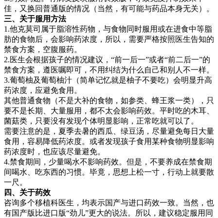
佳，又换回普通版的情况（当然，有可能与药品本身无关）。
三、关于服用方法
1.他克莫司属于脂溶性药物，与食物同时服用或在进食中等脂
肪的食物后，会影响药浓度，所以，需要严格按照医生告知的
禁食方案，空腹服药。
2.医生会根据孩子的情况建议，“前一后一”或者“前二后一”的
禁食方案，遵医嘱即可，不用纠结为什么自己和别人不一样。
3.葡萄柚及葡萄柚汁（简单记忆就是柚子不要吃）会明显升高
药浓度，应避免食用。
其他普通食物（不是大补的食物，如参类、蜂王浆一类），只
要不是长期、大量服用，都不太会影响药效。平时吃的木耳、
菌菇类，只要没有发现个体明显影响，正常吃就可以了。
需要注意的是，夏季去暑的西瓜、绿豆汤，尽量避免每日大量
食用，容易降低药浓度。或者发现孩子食用某种食物明显影响
药浓度时，也应该尽量避免。
4.禁食期间，少量喝水不影响药效。但是，不要养成在禁食期
间喝水、吃东西的习惯。毕竟，思想上松一寸，行动上就要散
一尺。
四、关于药效
咨询多个移植科医生，均表示国产与进口药效一致。当然，也
有国产版比进口版“劲儿”更大的说法。所以，建议稳定服用同