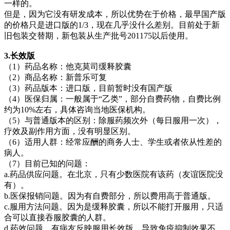
一样的。
但是，因为它没有研发成本，所以优势在于价格，最早国产版
的价格只是进口版的1/3，现在几乎没什么差别。目前处于新
旧包装交替期，新包装从生产批号201175以后使用。
3.
长效版
（1）药品名称：他克莫司缓释胶囊
（2）商品名称：新普乐可复
（3）药品版本：进口版，目前暂时没有国产版
（4）医保归属：一般属于“乙类”，部分自费药物，自费比例
约为10%左右，具体咨询当地医保机构。
（5）与普通版本的区别：除服药频次外（每日服用一次），
疗效及副作用方面，没有明显区别。
（6）适用人群：经常应酬的商务人士、学生或者依从性差的
病人。
（7）目前已知的问题：
a.药品供应问题。在北京，只有少数医院有该药（友谊医院没
有）。
b.医保报销问题。因为有自费部分，所以费用高于普通版。
c.服用方法问题。因为是缓释胶囊，所以不能打开服用，只适
合可以直接吞服胶囊的人群。
d.药效问题。有病友反映服用长效版，导致免疫抑制效果不