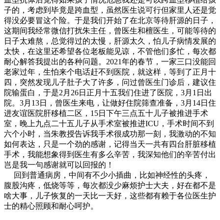
子的，考虑到毕竟是跨血型，虽然医生说可行但家里人还是觉
得没必要冒这个险。于是我们开始了在北京等待肝源的日子，
这期间我经常微信打扰朱主任，曾医生和檀医生，可能等待的
日子太难熬，总觉得过的太慢，肝源太久，怕儿子病情发展的
太快，在这里还希望各位老板能见谅，不管他们多忙，每次都
耐心解答我提出的各种问题。2021年的春节，一家三口没能回
老家过年，生怕来个电话赶不到医院，就这样，等到了正月十
四，突然发现儿子肚子大了许多，问过曾医生门诊后，建议住
院输蛋白，于是2月26日正月十五我们住进了医院，3月1日出
院。3月13日，曾医生来电，让做好住院筛查准备，3月14日住
进友谊医院肝移植二区，15日下午三点五十儿子被推进手术
室，晚上九点二十五儿子从手术室被推进ICU，手术时间不到
六个小时，当朱教授告诉我手术很成功那一刻，我激动的不知
如何表达，只是一个劲的感谢，记得当天一共有四台肝脏移植
手术，我能想象得到医生有多么辛苦，我深知他们的辛苦付出
岂是我一句感谢就可以回报的！
回到普通病房，中间有不少小插曲，比如神经性的头疼，
腹股沟疼，低烧等等，每次都没少麻烦护士大夫，好在都不是
啥大事，儿子恢复的一天比一天好，这些都有赖于各位医生护
士的精心照顾和耐心呵护。