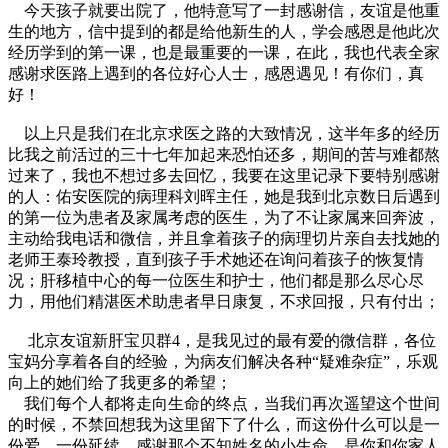
今天孩子就要出院了，他特意写了一封感谢信，友谊是他重
生的地方，信中提到的都是给他新生的人，学会感恩是他此次
经历学到的第一课，也是最重要的一课，在此，我也代表全家
感谢求医路上遇到的各位好心人士，感恩遇见！有你们，真
好！
以上只是我们在北京求医之路的大致情况，这半年多的经历
比我之前活过的三十七年加起来恐怕还多，期间的苦与难都熬
过来了，我也不想过多去回忆，我要在这里记录下要特别感谢
的人：佑安医院的病理科刘晖主任，她是我到北京数日后遇到
的第一位为患者及家属考虑的医生，为了不让家属来回奔波，
主动给我电话和微信，并且拿着孩子的病理切片亲自去找她的
老师王泰玲教授，直到孩子手术她还在询问着孩子的恢复情
况；肝移植中心的每一位医生和护士，他们都是那么尽心尽
力，用他们精湛医术助患者早日康复，不求回报，只有付出；
北京友谊新肝宝贝群4，是我见过的最有爱的微信群，各位
宝妈分享着各自的经验，为病友们解决各种“疑难杂症”，乐观
向上的她们给了我更多的希望；
我们每个人都将走向生命的终点，当我们再次遥望这个世间
的时候，不禁回想我为这里留下了什么，而这份什么可以是一
份爱，一份延续，感谢那个不知姓名的小生命，是你和你家人