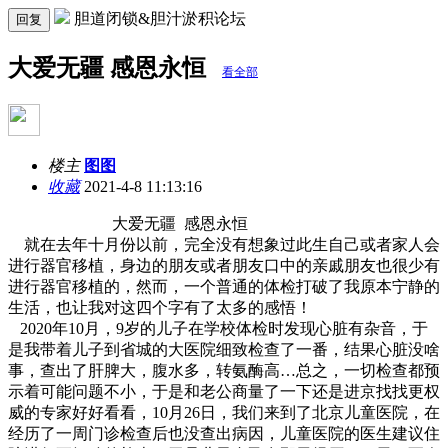
胆道闭锁&胆汁淤积论坛
回复
大爱无疆 感恩永恒
看全部
楼主
图图
收藏
2021-4-8 11:13:16
大爱无疆 感恩永恒
就在去年十月份以前，完全没有想象过此生自己或者家人会
进行器官移植，身边的朋友或者朋友口中的亲戚朋友也很少有
进行器官移植的，然而，一个普通的体检打破了我原本宁静的
生活，也让我对这四个字有了太多的感悟！
2020年10月，9岁的儿子在学校体检时发现心脏有杂音，于
是我带着儿子到省城的大医院细致检查了一番，结果心脏没啥
事，查出了肝脾大，腹水多，转氨酶高…总之，一切检查都预
示着可能问题不小，于是和老公商量了一下还是进京找找更权
威的专家好好看看，10月26日，我们来到了北京儿童医院，在
经历了一周门诊检查后也没查出病因，儿童医院的医生建议住