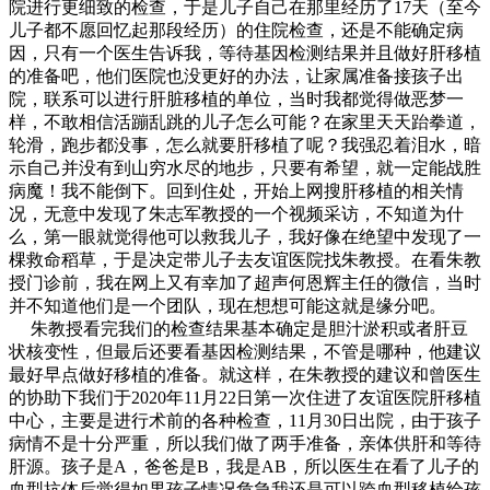
院进行更细致的检查，于是儿子自己在那里经历了17天（至今
儿子都不愿回忆起那段经历）的住院检查，还是不能确定病
因，只有一个医生告诉我，等待基因检测结果并且做好肝移植
的准备吧，他们医院也没更好的办法，让家属准备接孩子出
院，联系可以进行肝脏移植的单位，当时我都觉得做恶梦一
样，不敢相信活蹦乱跳的儿子怎么可能？在家里天天跆拳道，
轮滑，跑步都没事，怎么就要肝移植了呢？我强忍着泪水，暗
示自己并没有到山穷水尽的地步，只要有希望，就一定能战胜
病魔！我不能倒下。回到住处，开始上网搜肝移植的相关情
况，无意中发现了朱志军教授的一个视频采访，不知道为什
么，第一眼就觉得他可以救我儿子，我好像在绝望中发现了一
棵救命稻草，于是决定带儿子去友谊医院找朱教授。在看朱教
授门诊前，我在网上又有幸加了超声何恩辉主任的微信，当时
并不知道他们是一个团队，现在想想可能这就是缘分吧。
朱教授看完我们的检查结果基本确定是胆汁淤积或者肝豆
状核变性，但最后还要看基因检测结果，不管是哪种，他建议
最好早点做好移植的准备。就这样，在朱教授的建议和曾医生
的协助下我们于2020年11月22日第一次住进了友谊医院肝移植
中心，主要是进行术前的各种检查，11月30日出院，由于孩子
病情不是十分严重，所以我们做了两手准备，亲体供肝和等待
肝源。孩子是A，爸爸是B，我是AB，所以医生在看了儿子的
血型抗体后觉得如果孩子情况危急我还是可以跨血型移植给孩