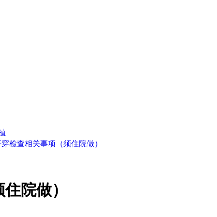
植
肝穿检查相关事项（须住院做）
须住院做）