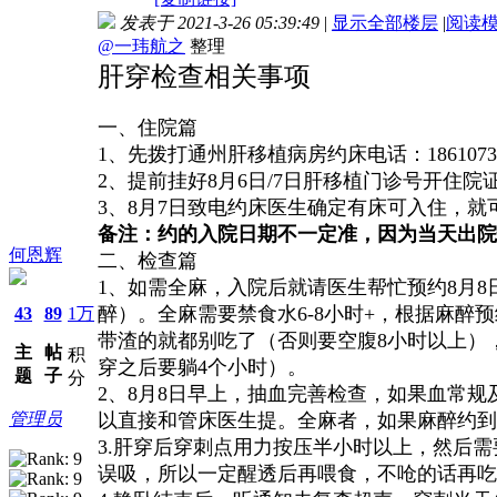
发表于 2021-3-26 05:39:49
|
显示全部楼层
|
阅读
@一玮航之
整理
肝穿检查相关事项
一、住院篇
1、先拨打通州肝移植病房约床电话：186107
2、提前挂好8月6日/7日肝移植门诊号开住
3、8月7日
致电
约床
医生确定有床可入住，
就
备注：
约的入院日期不一定准，因为当天出院
何恩辉
二、检查篇
1、如需全麻，入院后就请医生帮忙预约8月
醉）。全麻需要禁食水6-8小时+，根据麻醉
43
89
1万
带渣的就都别吃了（否则要空腹8小时以上）
主
帖
积
穿之后要躺4个小时）。
题
子
分
2、8月8日早上，抽血完善检查，如果血常
管理员
以直接和管床医生提。全麻者，如果麻醉约到
3.肝穿后穿刺点用力按压半小时以上，然后需
误吸，所以一定醒透后再喂食，不呛的话再吃