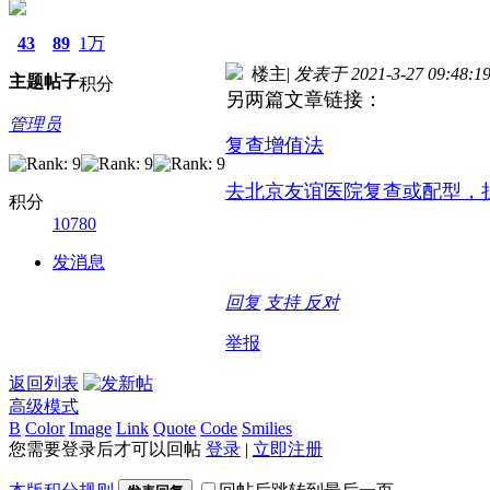
43
89
1万
楼主
|
发表于 2021-3-27 09:48:1
主题
帖子
积分
另两篇文章链接：
管理员
复查增值法
去北京友谊医院复查或配型，
积分
10780
发消息
回复
支持
反对
举报
返回列表
高级模式
B
Color
Image
Link
Quote
Code
Smilies
您需要登录后才可以回帖
登录
|
立即注册