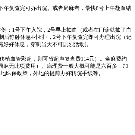
后，下午复查完可办出院。或者局麻者，最快8号上午凝血结
。
例：1号下午入院，2号早上抽血（或者在门诊就抽了血
刺后静卧休息4小时+，2号下午复查完即可办理出院（记
需好好休息，穿刺当天不可剧烈活动
]
。
查肝移植血管彩超，则可省超声复查费114元）。全麻费约
局麻无此项费用）。病理费一般大概可能是六百多，加
当地医保政策，外地的提前办好转院手续等。