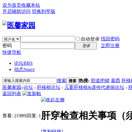
设为首页
收藏本站
开启辅助访问
切换到窄版
找回密码
自动登录
密码
立即注册
登录
快捷导航
论坛
BBS
动态
Space
搜索
热搜:
胆道闭锁
葛西
肝移
搜索
医馨家园
»
论坛
›
肝移植论坛
›
儿童肝移植&遗传代谢病论坛
›
返回列表
肝穿检查相关事项（
查看:
21989
|
回复:
1
[复制链接]