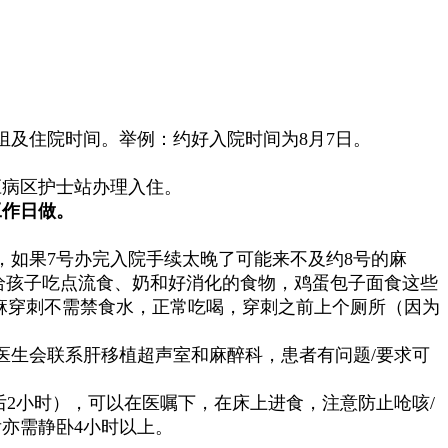
住哪个组及住院时间。举例：约好入院时间为8月7日。
应病区护士站办理入住。
工作日做。
，如果7号办完入院手续太晚了可能来不及约8号的麻
点给孩子吃点流食、奶和好消化的食物，鸡蛋包子面食这些
局麻穿刺不需禁食水，正常吃喝，穿刺之前上个厕所（因为
医生会联系肝移植超声室和麻醉科，患者有问题/要求可
2小时），可以在医嘱下，在床上进食，注意防止呛咳/
亦需静卧4小时以上。