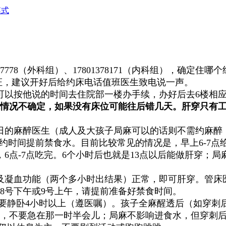
模式
37778（外科组）、17801378171（内科组），确定
院证，建议开好后给约床电话值班
医生致电说一声。
可以按他说的时间去
住院部一楼办手续，办好后去6楼相
情况不确定，如果没有床位可能往后错几天。肝穿只有
8日的麻醉医生（成人及大孩子局麻可以的话则不需约麻醉
预约时间提前禁食
水。目前比较常见的情况是，
早上6-7
，6点-7点吃完。
6个小时后也就是13点以后能做肝穿；
规及凝血功能（两个多小时出结果
）正常，即可肝穿。管床
8号下午或9号上午，请提前准备好禁食时间。
要静卧4小时
以上
（遵医嘱）。孩子全麻醒透后（如穿刺后
，不要急在那一时半会儿；局麻不影响进食水，但穿刺后