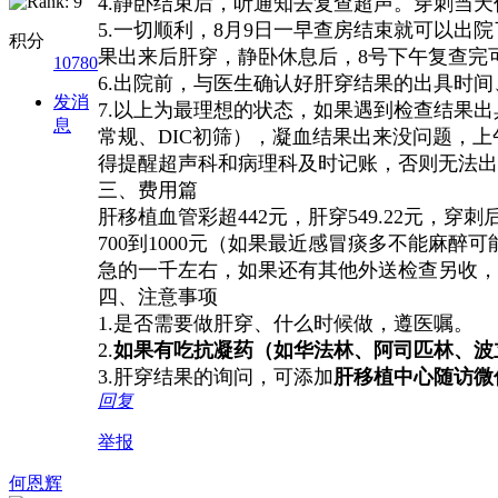
4.静卧结束后，听通知去复查超声。穿刺当
5.一切顺利，8月9日一早查房结束就可以出院
积分
果出来后肝穿，
静卧休息后，8号
下午复查完
10780
6.出院前，与医生确认好肝穿结果的出具时
发消
7.以上为最理想的状态，如果遇到检查结果出
息
常规、DIC初筛），凝血结果出来没问题，上
得提醒超声科和病理科及时记账，否则无法出
三、费用篇
肝移植血管彩超442元，肝穿549.22元，
700到1000元（如果最近感冒痰多不能麻醉
急的一千左右，如果还有其他外送检查另收，
四、注意事项
1.是否需要做肝穿、什么时候做，遵医嘱。
2.
如果有吃抗凝药（如华法林、阿司匹林、波立
3.肝穿结果的询问，可添加
肝移植中心随访微
回复
举报
何恩辉