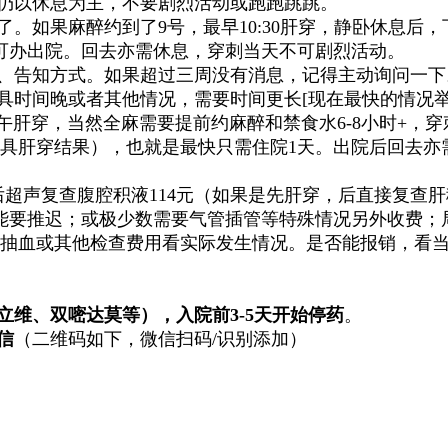
天仍以休息为主，不要剧烈活动或跑跑跳跳。
了
。如果麻醉约到了9号，最早10:30肝穿，静卧休息
可办出院。回去亦需休息，穿刺当天不可剧烈活动。
间、告知方式。如果超过三周没有消息，记得主动询问一下
具时间晚或者其他情况，需要时间更长[
现在最快的情况举
午肝穿，当然全麻需要提前约麻醉和禁食水6-8小时+，穿
具肝穿结果），也就是最快只需住院1天。出院后回去亦
穿刺后超声复查腹腔积液114元（如果是先肝穿，后直接复
可能要推迟；或
极少数
需要气管插管等特殊情况另外收费；
抽血或其他检查费用看实际发生情况。是否能报销，看
维、双嘧达莫等），入院前3-5天开始停药
。
信
（二维码如下，微信扫码/识别添加）