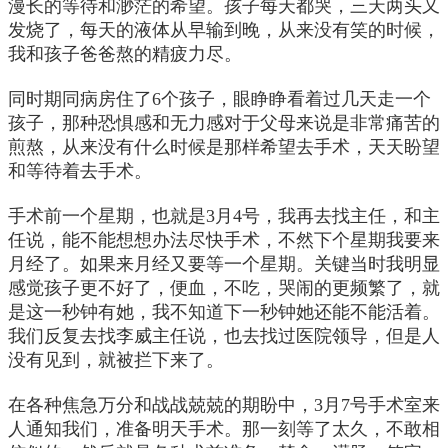
漫长的等待和渺茫的希望。孩子每天都哭，三天两头又
发烧了，每天的液体从早输到晚，从来没有笑的时候，
我和孩子爸爸熬的精疲力尽。
同时期同病房住了6个孩子，眼睁睁看着过几天走一个
孩子，那种恐惧感和无力感对于父母来说是非常痛苦的
煎熬，从来没有什么时候是那样希望去手术，天天盼望
和等待着去手术。
手术前一个星期，也就是3月4号，我再去找主任，和主
任说，能不能想想办法尽快手术，不然下个星期我要来
月经了。如果来月经又要等一个星期。关键当时我明显
感觉孩子更不好了，便血，不吃，哭闹的更频繁了，就
是这一秒钟有她，我不知道下一秒钟她还能不能活着。
我们反复去找李威主任说，也去找过医院领导，但是人
没有见到，就被拦下来了。
在各种焦急万分和战战兢兢的期盼中，3月7号手术室来
人通知我们，准备明天手术。那一刻等了太久，不敢相