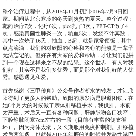
整个治疗过程中，从2015年11月初到2016年7月9日回
家。期间从北京寒冷的冬天到炎热的夏天。整个过程：
靶向治疗7次，化疗6次，picc扎了3次，PET-CT做了4
次，感染真菌性肺炎一次，输血5次，发烧不计其数，
其中一次烧了16天，抽血，B超，就是家常便饭，其中
点点滴滴，我们的对欣阳的心疼和内心的煎熬是一辈子
无法忘记的。但好在有大家的爱和帮助，才让我们能拼
到一个现在这样来之不易的结果。这个世界，有人对我
们好，其实不是我们多优秀，而是那个对我们好的人优
秀。感恩遇见和爱。
首先感谢《三甲传真》公众号作者淅水的转发，才让欣
阳得到了更多人的帮助。欣阳的原发病是胆道闭锁，在
她8个月大的时候做了亲体肝移植手术，我供肝。术前
太严重，术后又一直有各种问题，肝静脉吻合口狭窄，
下腔静脉闭塞7cm左右的一段（目前有丰富的侧支循
环）。因为身体太弱，又长期服用免疫抑制剂。肝移植
术后两年多，也就是2015年年底的的时候并发恶性淋巴