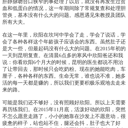
肝静脉吻合口狭窄的事处理了以后，就没有再发生过贫
血和低蛋白的情况，这一年期间除了常规复查和处理胆
管炎，基本没有什么大的问题。感恩遇见朱教授及团队
所有大夫。
在这一年里，欣阳在坎坷中学会了走，学会了说话，学
会了各种各样这个年龄孩子应该会的东西。虽然肚子还
是大一些，但最起码没有什么大的问题。在2015年初的
一天到昆明复查。在清晨6点多的寒风中欣阳爸还和我
说：你看欣阳6个月大的时候，昆明的医生都说不用治
了让带回去，那时候只会吃奶粉。现在的她能吃肉，车
厘子，各种各样的东西。生命无常，谁也说不准，她多
活的每一天都是赚的，所以我们更要积极乐观地去走未
来的路。
可能是我们还不够好，没有照顾好欣阳。所以上天需要
再历练我们。在2015年11月底，活泼好动的欣阳，突然
不怎么愿意走路了，小小的她靠在沙发上不愿意动，很
疲惫的样子，站也站不住，腿还会抖，肚子也大了好