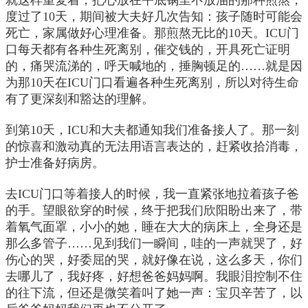
度过了10天，期间被大夫好几次告知：孩子随时可能会
死亡，家属做好心理准备。那煎熬无比的10天。ICU门
口每天都有各种生死离别，催交钱的，开具死亡证明
的，痛哭流涕的，呼天喊地的，捶胸顿足的……就是因
为那10天在ICU门口看遍各种生死离别，所以对待生命
有了更深刻和豁达的理解。
到第10天，ICU和大夫都通知我们准备接人了。那一刻
的惊喜和激动真的无法用语言表达的，赶紧收拾消毒，
护士准备好病房。
去ICU门口等着接人的时候，我一直紧张地拉着孩子爸
的手。望眼欲穿的时候，终于把我们欣阳盼出来了，带
着氧气面罩，小小的她，睡在大大的病床上，全身还是
那么多管子……见到我们一瞬间，哇的一声就哭了，好
伤心的哭，好委屈的哭，就好像在说，这么多天，你们
去哪儿了，我好疼，好想爸爸妈妈啊。我眼泪控制不住
的往下流，但还是微笑着叫了她一声：宝贝辛苦了，以