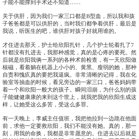
子能不能撑到手术还不知道……
关于供肝，因为我们一家三口都是B型血，所以我和孩
子爸爸都是可以供肝的，当时我们都争着供肝，最后是
我说，听医生的吧，谁供肝对孩子好就用谁的。
才住进去那天，护士给欣阳扎针，几个护士轮着扎了7
针都没有扎进去，我那种感觉，真的是心疼的要死。然
后就是欣阳我俩一系列的各种术前检查，有一天欣阳做
核磁，看着躺在机器上小小的、黄黑、瘦弱的她，那种
自责和愧疚真的要把我逼疯。非常清晰的记得，我在化
验室等抽血的时候，看见旁边的一家三口，爸爸妈妈带
着一个和欣阳一般大的孩子。瞬间泪崩，为什么别的孩
子能健健康康的来到这个世上，就我把我的欣阳生成这
样，让她受这么多苦，受这么多罪。
有一天晚上，李威主任值班，我把他拉到一边跪在他面
前，求他一定要救欣阳，我们不能没有她。真的，那一
刻，用我的命换，我都是非常愿意的。住进去以后就是