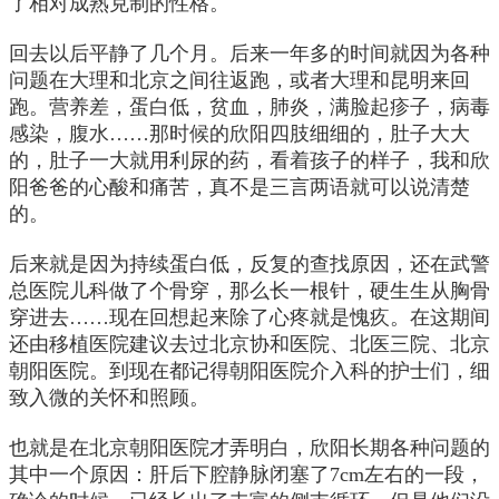
了相对成熟克制的性格。
回去以后平静了几个月。后来一年多的时间就因为各种
问题在大理和北京之间往返跑，或者大理和昆明来回
跑。营养差，蛋白低，贫血，肺炎，满脸起疹子，病毒
感染，腹水……那时候的欣阳四肢细细的，肚子大大
的，肚子一大就用利尿的药，看着孩子的样子，我和欣
阳爸爸的心酸和痛苦，真不是三言两语就可以说清楚
的。
后来就是因为持续蛋白低，反复的查找原因，还在武警
总医院儿科做了个骨穿，那么长一根针，硬生生从胸骨
穿进去……现在回想起来除了心疼就是愧疚。在这期间
还由移植医院建议去过北京协和医院、北医三院、北京
朝阳医院。到现在都记得朝阳医院介入科的护士们，细
致入微的关怀和照顾。
也就是在北京朝阳医院才弄明白，欣阳长期各种问题的
其中一个原因：肝后下腔静脉闭塞了7cm左右的一段，