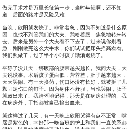
做完手术才是万里长征第一步，当时年轻啊，还不知
道。后面的路才是又险又难。
当晚，欣阳就发烧了。非常着急，因为不知道是什么原
因，也找不到管我们的大夫。我哈着腰，焦急地转来转
去。后来是另外一个大夫看不下去了，过来说你别着
急，刚刚做完这么大手术，你们试试把床头摇高看看。
我们照做了，过了半个小时孩子渐渐退烧了。
平静了没几天，绑腹部的腹带越买越长。我问大夫，大
夫说没事。术后孩子蛋白低，营养差，肚子越来越大，
天天哭闹。有一天换药，伤口还没有长好，就被拆了几
颗固定伤口的钉子。因为身体不舒服，当晚哭闹，肠子
就鼓出来了。我清晰地记得，那天是在病房处理的。我
在病房外，手指都被自己掐出血来。
就这样过了几天，有一天晚上欣阳哭得有点不正常，嘴
唇是紫色的，幸好那一晚当班的护士和我们一直关系都