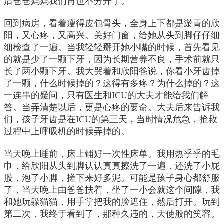
后爸爸妈妈我们再也不分开了。
回到病房，看着瘦得皮包骨头，全身上下都是淤青的欣
阳，又心疼，又高兴。关好门窗，给她从头到脚仔仔细
细检查了一遍。当我轻轻掰开她小嘴的时候，首先看见
的就是少了一颗下牙，因为长期营养不良，手术前就只
长了两小颗下牙。我大哭着和欣阳爸说，你看小牙齿掉
了一颗，什么时候掉的？这得有多疼？为什么掉的？这
一连串的疑问，只有医生和ICU的大夫才能给我们解
答。当弄清楚以后，更是心疼的要命。大夫后来告诉我
们，孩子牙齿是在ICU的第三天，当时情况危急，抢救
过程中上呼吸机的时候弄掉的。
当天晚上睡前，床上铺好一次性床单。我用热乎乎的毛
巾，给欣阳从头到脚认认真真擦洗了一遍，还洗了小屁
股，泡了小脚，搓下来好多泥。可能是孩子身心都舒服
了，当天晚上由爸爸扶着，坐了一小会就这个间隙，我
和她玩躲猫猫，用手掌把我的脸遮住，然后打开。玩到
第二次，我终于看到了，那种久违的，天使般的笑容。