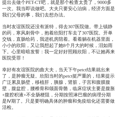
提出去做个PET-CT吧，就是那个检查太贵了，9000多
一次。我当即说做吧。大夫只要安心治病，经济方面是
我们父母的事，我们去想办法。
当时友谊医院还没有派特，得去307医院做。带上镇静
的药，寒风刺骨中，抱着欣阳打车去了307医院。开单
交钱，直肠给药，我进机房陪着。看着躺在机器里面，
小小的欣阳，又让我想起了她8个月大的时候，泪如雨
下。心里暗暗发誓：我一定好好照顾欣阳，不让她再来
医院受罪！
幸好有友谊医院的曲大夫，当天下午petct结果就出来
了，是肿瘤无疑。欣阳当时的petct挺严重的，结果提示
广泛累及肠壁，移植肝，胰腺，肾脏，子宫和腹膜腹
壁，腹盆腔，腰椎骨和颌面骨骼，临床症状主要是腹胀
+腹腔积液+不全肠梗阻，分期按照淋巴瘤的病理分期
是Ⅳ期了。只是要明确具体的肿瘤和免疫组化还需要做
活检。