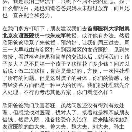
头。我是眼泪已经流干，只剩下不屈不挠的意志。孩子
什么都明白，她也知道爸爸妈妈从未想过放弃，而且她
也一直在配合和努力。
在我们多方打听下，朋友建议我们去
首都医科大学附属
北京友谊医院
找一找
朱志军
教授。或许他有办法。然后
欣阳爸爸联系了朱教授，预约好，让我们周三过去。周
三一大早就由海淀区打车到西城区的友谊医院。见到朱
教授，看过检查结果和简单的交流以后，就问我们：孩
子多大？是不是第一个孩子？移植花了多少钱？问过以
后说：做二次移植，肯定是最好的，方便，一次性处理
了所有的问题。但是这对孩子的身体，你们的情感，还
有经济各方面都是一种巨大的伤害。我们能处理就先介
入处理，不行再考虑其他方案，你们看怎么样？
欣阳爸爸我们欣喜若狂，虽然问题还没有得到有效处
理，但感觉找对医院，找对人了。接着就是和亲戚朋友
借钱，然后入院，准备接受介入治疗。后来陆续接触到
友谊医院的曲大夫、曾大夫、魏大夫、刘大夫、孙主