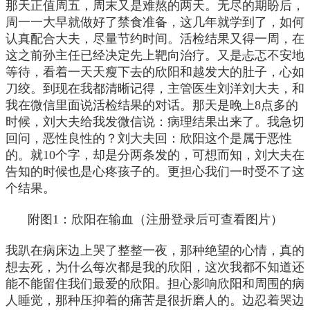
那天正值周五，周末又是难熬的两天。无尽的期盼后，
周一一大早就做好了禁食准备，这几年就学到了，如何
认真配合大夫，尽量节约时间。活检结果又得一周，在
这之前孙主任已经决定先上靶向治疗。又是忐忑不安地
等待，看着一天天瘦下去的欣阳和越发大的肚子，心如
刀绞。到现在我都清晰记得，主管医生刘洋刘大夫，和
我在微信里面说活检结果的对话。那天是晚上8点多的
时候，刘大夫给我发微信说：病理结果出来了。我急切
回问，恶性良性的？刘大夫回：欣阳这个是属于恶性
的。就10个字，却是分两条发的，可想而知，刘大夫在
告知的时候也是心疼孩子的。更担心我们一时受不了这
个结果。
附图1：欣阳在输血（注册登录后可查看图片）
我趴在病床边上哭了整整一夜，那种绝望的心情，真的
想去死，为什么每次都是我的欣阳，这次我都不知道还
能不能留住我们最爱的欣阳。担心影响欣阳和周围的病
人睡觉，那种压抑着的痛苦是很折磨人的。边忍着哭边