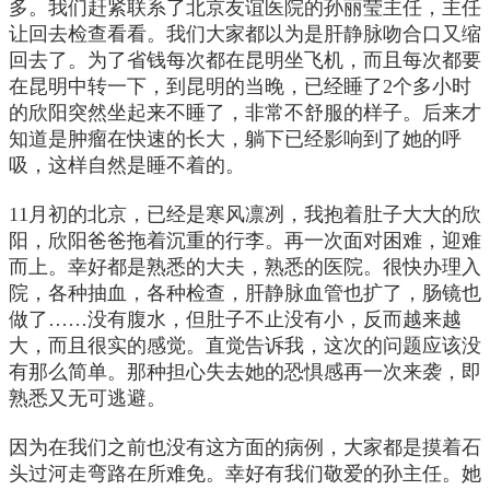
多。我们赶紧联系了北京友谊医院的孙丽莹主任，主任
让回去检查看看。我们大家都以为是肝静脉吻合口又缩
回去了。为了省钱每次都在昆明坐飞机，而且每次都要
在昆明中转一下，到昆明的当晚，已经睡了2个多小时
的欣阳突然坐起来不睡了，非常不舒服的样子。后来才
知道是肿瘤在快速的长大，躺下已经影响到了她的呼
吸，这样自然是睡不着的。
11月初的北京，已经是寒风凛冽，我抱着肚子大大的欣
阳，欣阳爸爸拖着沉重的行李。再一次面对困难，迎难
而上。幸好都是熟悉的大夫，熟悉的医院。很快办理入
院，各种抽血，各种检查，肝静脉血管也扩了，肠镜也
做了……没有腹水，但肚子不止没有小，反而越来越
大，而且很实的感觉。直觉告诉我，这次的问题应该没
有那么简单。那种担心失去她的恐惧感再一次来袭，即
熟悉又无可逃避。
因为在我们之前也没有这方面的病例，大家都是摸着石
头过河走弯路在所难免。幸好有我们敬爱的孙主任。她