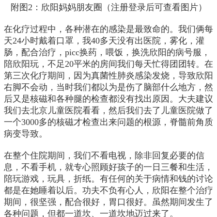
附图2：欣阳妈妈朋友圈（注册登录后可查看图片）
在化疗过程中，各种潜在的感染是最致命的。我们俩每
天24小时戴着口罩，我40多天没有出医院，雾化，灌
肠，配合治疗，picc换药，喂饭，换洗欣阳的病号服，
陪欣阳玩，不足20平米的房间我们每天忙得团团转。在
第三次化疗期间，因为真菌性肺炎感染发烧，导致欣阳
右脚不会动，当时我们都以为是伤了脑部什么地方，然
后又是核磁和各种腿的检查都没有找出原因。大夫建议
我们去北京儿童医院看看，然后我们去了儿童医院做了
一个3000多的核磁才检查出来问题的根源，脊髓前角质
病变导致。
在整个住院期间，我们不看电视，除非回复必要的信
息，不看手机，就专心照顾好孩子的一日三餐和生活，
陪玩游戏，玩具，折纸。有任何的关于病情和钱的讨论
都是在她睡着以后。功夫不负有心人，欣阳在整个治疗
期间，很坚强，配合很好，胃口很好。虽然期间发生了
各种问题，但都一道坎、一道坎地迈过来了。