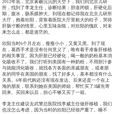
2012年底，北京雾霾沉沉的天空下，我们到北京儿研
所，找到了李龙主任，诊断结果：胆道闭锁，肝硬化后
期，腹水，肠系膜肿大。到现在都记得我在北京儿研所
大厅，抱着欣阳，背靠着医院大厅里粗大的柱子，哭得
肝肠寸断的情景。心里五味杂陈，对欣阳的愧疚，对未
来怎么走，都是迷茫的。
欣阳当时6个月左右，瘦瘦小小，又黄又黑。到了现
在，葛西手术是没有任何意义了，唯有着手准备肝移植
的相关事宜。因为肝脏已经硬化，喝一般的奶粉基本消
化吸收不了。我们打听到美国有一种奶粉，不用胆汁参
与就能消化吸收，就找各方各面的亲戚朋友 ，或者朋
友的同学在美国的朋友，找了好多人，基本都没有什么
关系。6年前代购还没有现在发达。后来还是一个在上
海的朋友，联系到她在美国的师姐，帮忙买了3罐先寄
回来。买回来以后，担心不够又买了一箱。
李龙主任建议去武警总医院找李威主任做肝移植，我们
也没怎么考虑，因为当时的欣阳已经很严重了。睡不