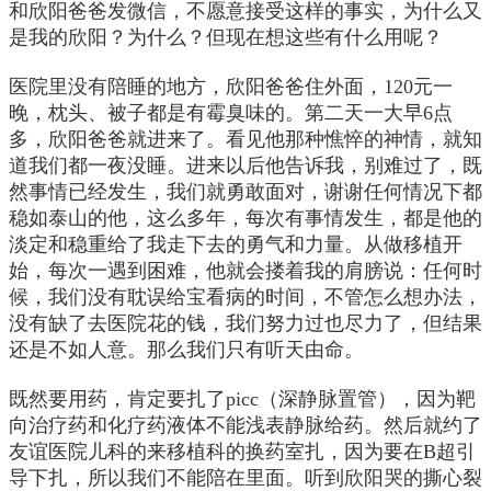
和欣阳爸爸发微信，不愿意接受这样的事实，为什么又
是我的欣阳？为什么？但现在想这些有什么用呢？
医院里没有陪睡的地方，欣阳爸爸住外面，120元一
晚，枕头、被子都是有霉臭味的。第二天一大早6点
多，欣阳爸爸就进来了。看见他那种憔悴的神情，就知
道我们都一夜没睡。进来以后他告诉我，别难过了，既
然事情已经发生，我们就勇敢面对，谢谢任何情况下都
稳如泰山的他，这么多年，每次有事情发生，都是他的
淡定和稳重给了我走下去的勇气和力量。从做移植开
始，每次一遇到困难，他就会搂着我的肩膀说：任何时
候，我们没有耽误给宝看病的时间，不管怎么想办法，
没有缺了去医院花的钱，我们努力过也尽力了，但结果
还是不如人意。那么我们只有听天由命。
既然要用药，肯定要扎了picc（深静脉置管），因为靶
向治疗药和化疗药液体不能浅表静脉给药。然后就约了
友谊医院儿科的来移植科的换药室扎，因为要在B超引
导下扎，所以我们不能陪在里面。听到欣阳哭的撕心裂