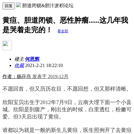
胆道闭锁&胆汁淤积论坛
回复
黄疸、胆道闭锁、恶性肿瘤......这几年我
是哭着走完的！
看全部
楼主
何恩辉
收藏
2021-2-21 18:22:10
作者：
杨
薛燕 发表于 2019-12月
不愿回首，但又历历在目，不愿回想，但又那样清晰。
欣阳宝贝出生于2012年7月9日，云南大理下面一个小县
城。欣阳是剖腹产，刚出生的时候，白里透红，粉嫩可
爱。但3天后出现了黄疸。
谁都以为就是一般的新生儿黄疸，医生照例开了去黄疸