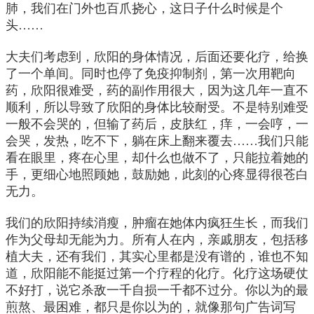
肺，我们在门外也百爪挠心，这日子什么时候是个
头……
大夫们考虑到，欣阳的身体情况，后面还要化疗，给换
了一个单间。同时也停了免疫抑制剂，第一次用靶向
药，欣阳很难受，药的副作用很大，因为这几年一直不
顺利，所以导致了欣阳的身体比较耐受。不是特别难受
一般不会哭的，但输了药后，皮肤红，痒，一会哼，一
会哭，发热，吃不下，躺在床上翻来覆去……我们只能
看在眼里，疼在心里，却什么也做不了，只能拉着她的
手，更细心地照顾她，鼓励她，此刻的心疼显得很苍白
无力。
我们的欣阳持续消瘦，肿瘤在她体内疯狂生长，而我们
作为父母却无能为力。所有人在内，亲戚朋友，包括移
植大夫，还有我们，其实心里都是没有谱的，谁也不知
道，欣阳能不能挺过第一个疗程的化疗。化疗这场硬仗
不好打，说它杀敌一千自损一千都不过分。你以为的最
煎熬、最困难，都只是你以为的，就像那句广告词写