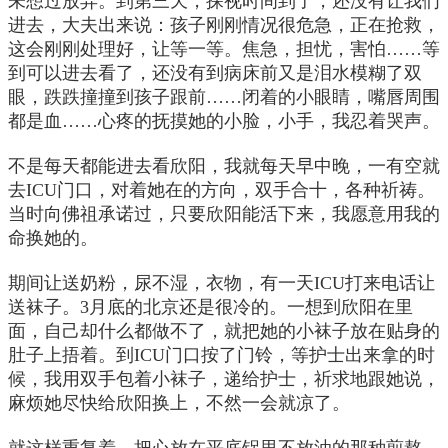
未想过放弃。到第三天，探视时间到了，还没有让我们
进去，大夫出来说：孩子刚刚情况很危急，正在抢救，
这会刚刚处理好，让等一等。焦急，担忧，害怕……等
到可以进去看了，还没有到病床前又是泪水模糊了双
眼，跌跌撞撞到孩子跟前……闭着的小眼睛，嘴唇周围
都是血……心疼的抚摸她的小脸，小手，我忍着哭声。
不是每天都能进去看欣阳，我就每天早中晚，一有空就
去ICU门口，对着她在的方向，双手合十，各种祈祷。
当时向佛祖承诺过，只要欣阳能活下来，我愿意用我的
命换她的。
期间让送奶粉，尿不湿，衣物，有一天ICU打来电话让
送袜子。3月底的北京还是很冷的。一想到欣阳在里
面，自己却什么都做不了，就把她的小袜子放在贴身的
肚子上捂着。到ICU门口按了门铃，等护士出来拿的时
候，我用双手包着小袜子，递给护士，祈求地跟她说，
麻烦她尽快给欣阳换上，不然一会就凉了。
就这样重复着，把心放在平底锅里不放油的那种煎熬，