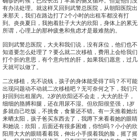
确诊的时候，已经长出了丰富的侧支循环。但是他们没
有办法处理。就这样又回到武警总医院，从朝阳医院出
来那天，我们在路边打了2个小时的出租车都没有打
到。炎炎夏日，我抱着肚子大大的欣阳，身体上的累无
所谓，心理上的那种疲惫和焦虑才是最难熬的。
回到武警总医院，大夫和我们说，没有床位，他们也不
知道要怎么处理了？要么就二次移植，费用上会给我们
打个折的意思，有个意向性的肝，如果我们愿意，过几
天就可以做了。
二次移植，先不说钱，孩子的身体能受得了吗？不可能
出现问题动不动就二次移植吧？无可奈何之下，我们只
好回到出租屋内。2岁的欣阳还不会走，大大的肚子，
细细的胳膊和腿，还在用尿不湿。但欣阳很坚强，1岁
多就自己吃饭，不挑食，食量还不错。有一天推着她出
来晒太阳，孩子爸买东西去了，我蹲下来看着她的眼睛
和她说：欣阳，后面还有很多困难，你怕吗？小小的欣
阳用大大的眼睛看着我，伸出小手摸着我的脸，摇了摇