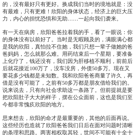
的，没有最好只有更好。换成我们当时的境地就是：没
有最难，只有更难！欣阳的身体状态，经济上的巨大压
力，内心的担忧恐惧和无助……一起向我们袭来。
有一天在病房，欣阳爸爸拉着我的手，看了一眼说：你
的身体没有以前好了。当时是无暇顾及的，满眼满心都
是我的欣阳，真怕拉不住她，我们只想一辈子做她的爸
爸妈妈，怎么就那么难。用药结束后一个星期，要准备
上化疗了，钱还没有，我们因为肝移植不顺利，前前后
后就花接近100万了，没车没房，外债50多万。现在又
要花多少钱都是未知数。我和欣阳爸爸商量了许久，再
借是没有可能了，之前有50多万都是朋友借给我们的。
说来说去，只有向社会求助这一条路了。但前提就是要
把欣阳肚子大大的样子，摆在公众面前，这也是我们至
今都非常愧疚欣阳的地方。
思来想去，欣阳的命才是最重要的，其他的后面再说。
这些经历也造就了欣阳爸爸我们日后在面对问题时清晰
的条理和思路。两害相权取其轻，世间不可能有十全十