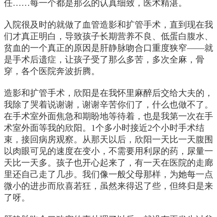
任……每一个都是那么的认真细致，医术精湛。
入院很及时的就做了血管造影和扩管手术，直到现在我
们才真正明白，导致孩子长期营养不良、低蛋白腹水、
贫血的一个真正的原因是肝静脉吻合口重度狭窄——就
是手术后遗症，让孩子受了那么多苦，多次全麻，骨
穿，各个医院奔波折腾。
造影和扩管手术，欣阳是在我怀里麻醉后交给大夫的，
我除了哭着说谢谢，谢谢辛苦你们了，什么也做不了。
在手术室外面焦急和期盼地等待着，也是我第一次在手
术室外面等我的欣阳。1个多小时接近2个小时手术结
束，接回病房观察。从那天以后，欣阳一天比一天腹围
以肉眼可见的速度在变小，不需要用利尿的药，尿量一
天比一天多。孩子也开心起来了，有一天在医院的走廊
里还自己走了几步。我们像一般父母那样，为她每一点
微小的进步而欣喜若狂，虽然来得迟了些，但终归是来
了呀。