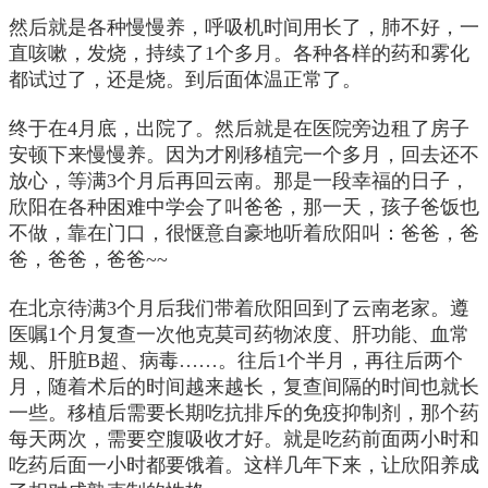
然后就是各种慢慢养，呼吸机时间用长了，肺不好，一
直咳嗽，发烧，持续了1个多月。各种各样的药和雾化
都试过了，还是烧。到后面体温正常了。
终于在4月底，出院了。然后就是在医院旁边租了房子
安顿下来慢慢养。因为才刚移植完一个多月，回去还不
放心，等满3个月后再回云南。那是一段幸福的日子，
欣阳在各种困难中学会了叫爸爸，那一天，孩子爸饭也
不做，靠在门口，很惬意自豪地听着欣阳叫：爸爸，爸
爸，爸爸，爸爸~~
在北京待满3个月后我们带着欣阳回到了云南老家。遵
医嘱1个月复查一次他克莫司药物浓度、肝功能、血常
规、肝脏B超、病毒……。往后1个半月，再往后两个
月，随着术后的时间越来越长，复查间隔的时间也就长
一些。移植后需要长期吃抗排斥的免疫抑制剂，那个药
每天两次，需要空腹吸收才好。就是吃药前面两小时和
吃药后面一小时都要饿着。这样几年下来，让欣阳养成