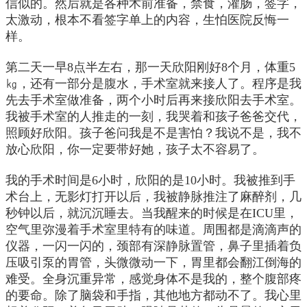
信似的。然后就是各种术前准备，禁食，灌肠，签字，
太激动，根本不看签字单上的内容，生怕医院反悔一
样。
第二天一早8点半左右，那一天欣阳刚好8个月，体重5
㎏，还有一部分是腹水，手术室就来接人了。程序是我
先去手术室做准备，两个小时后再来接欣阳去手术室。
我被手术室的人推走的一刻，我哭着和孩子爸爸交代，
照顾好欣阳。孩子爸问我是不是害怕？我说不是，我不
放心欣阳，你一定要带好她，孩子太不容易了。
我的手术时间是6小时，欣阳的是10小时。我被推到手
术台上，无影灯打开以后，我被静脉推注了麻醉剂，几
秒钟以后，就沉沉睡去。当我醒来的时候是在ICU里，
空气里弥漫着手术室里特有的味道。周围都是滴滴声的
仪器，一闪一闪的，颈部有深静脉置管，鼻子里插着负
压吸引泵的胃管，头微微动一下，胃里都会翻江倒海的
难受。全身沉重异常，感觉身体不是我的，整个腹部疼
的要命。除了脑袋和手指，其他地方都动不了。我心里