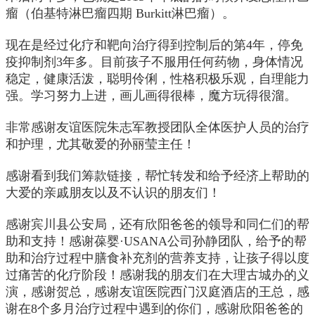
瘤（伯基特淋巴瘤四期 Burkitt淋巴瘤）。
现在是经过化疗和靶向治疗得到控制后的第4年，停免
疫抑制剂3年多。目前孩子不服用任何药物，身体情况
稳定，健康活泼，聪明伶俐，性格积极乐观，自理能力
强。学习努力上进，画儿画得很棒，魔方玩得很溜。
非常感谢友谊医院朱志军教授团队全体医护人员的治疗
和护理，尤其敬爱的孙丽莹主任！
感谢看到我们筹款链接，帮忙转发和给予经济上帮助的
大爱的亲戚朋友以及不认识的朋友们！
感谢宾川县公安局，还有欣阳爸爸的领导和同仁们的帮
助和支持！感谢葆婴·USANA公司孙静团队，给予的帮
助和治疗过程中膳食补充剂的营养支持，让孩子得以度
过痛苦的化疗阶段！感谢我的朋友们在大理古城办的义
演，感谢贺总，感谢友谊医院西门汉庭酒店的王总，感
谢在8个多月治疗过程中遇到的你们，感谢欣阳爸爸的