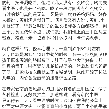
的药，按医嘱吃着。但吃了几天没有什么转变，转而去
看中医，也是开了药吃。吃了一段时间没有什么转变。
当时的我们真的是无知，又是第一次做爸爸妈妈。好多
人都说，黄到满月就好了。满月后又有人说，黄到3个
月就好了。毕竟当时孩子的生长指标各方面都还行。到
三个月黄疸依然不退，我们就到我们州上的三甲医院去
检查。检查下来，也查不出什么原因，医生说没事。
就在这样纠结、侥幸心理下，一直到欣阳5个月左右
大，也就是2012年12月中旬的时候，有一天突然间发现
孩子原来圆润的胳膊瘦了，肚子似乎也大了好多，那一
刻真的慌了，哪有婴幼儿越长越瘦的。然后欣阳爸爸请
了假，赶紧收拾东西就去了省城昆明。从此开始了长达
几年的、内心备受煎熬的漫漫求医之路。
在老家云南的省城昆明跑过几家有名的三甲医院，做了
各种检查，无数次抽血，胆道核磁，看有名的中医……
最记得有一天，看中医的时候，欣阳坐在我的膝盖上，
她面对中医大夫，坐得直直的小身体，两只小小的手掌