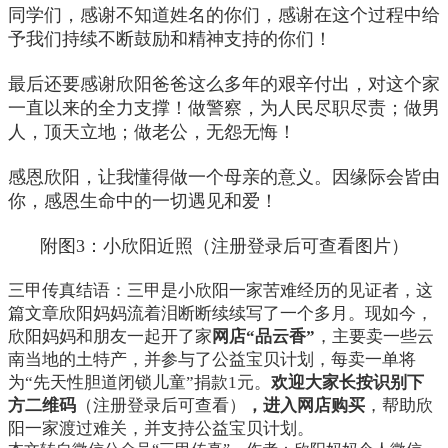
同学们，感谢不知道姓名的你们，感谢在这个过程中给
予我们持续不断鼓励和精神支持的你们！
最后还要感谢欣阳爸爸这么多年的艰辛付出，对这个家
一直以来的全力支撑！做警察，为人民尽职尽责；做男
人，顶天立地；做老公，无怨无悔！
感恩欣阳，让我懂得做一个母亲的意义。因缘际会皆由
你，感恩生命中的一切遇见和爱！
附图3：小欣阳近照（注册登录后可查看图片）
三甲传真结语：三甲是小欣阳一家苦难经历的见证者，这
篇文章欣阳妈妈流着泪断断续续写了一个多月。现如今，
欣阳妈妈和朋友一起开了家
网店“品云香”
，主要卖一些云
南当地的土特产，并参与了公益宝贝计划，每卖一单将
为“先天性胆道闭锁儿童”捐款1元。
欢迎大家长按识别下
方二维码
（注册登录后可查看）
，进入网店购买
，帮助欣
阳一家渡过难关，并支持公益宝贝计划。