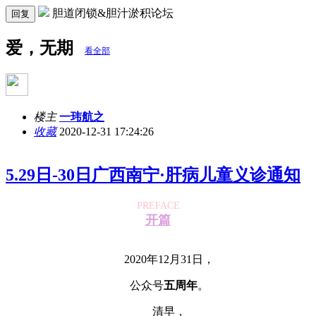
胆道闭锁&胆汁淤积论坛
回复
爱，无期
看全部
楼主
一玮航之
收藏
2020-12-31 17:24:26
5.29日-30日广西南宁·肝病儿童义诊通知
PREFACE
开篇
2020年12月31日，
公众号
五周年
。
清早，