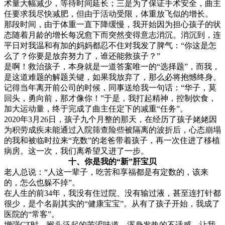
术量大幅减少，等待时间延长；三是为了保证手术安全，曲主
任要求我尽快减肥，但由于活动受限，体重放飞似的增长。
那段时间，由于体重一直下降缓慢，我开始因为担心孩子的状
态随着月龄的增长每况愈下而突然变得意志消沉。消沉到，连
平日对我温和有加的妈妈都忍不住对我发了脾气：“你这是怎
么了？你要是放弃努力了，谁还能救孩子？”
是啊！救治孩子，本身就是一道答案唯一的“选择题”，而我，
是这道难题的解题关键，如果我放弃了，那么必将抱憾终身。
记得当年离开前公司的时候，同事送给我一句话：“华子，莫
回头，勇向前，那才像你！”于是，我打起精神，控制饮食，
加大运动量，终于完成了曲主任定下的减重“任务”。
2020年3月26日，孩子九个月整的那天，在经历了孩子姥姥因
为积劳成疾未能通过入院筛查险些被隔离的波折后，心态崩塌
的我和被临时拉来“充数”的老爸带着孩子，再一次住进了移植
病房。这一次，我们离希望又进了一步。
十、你是我的“新”肝宝贝
老人总说：“人这一辈子，吃苦和享福都是有定数的，该来
的，怎么也躲不掉”。
在人生的前34年，我没有住过院、没有输过液，甚至连打针都
很少，是个名副其实的“健康宝宝”。从有了孩子开始，我成了
医院的“常客”。
增强CT时，喉头泛起的苦涩味道、浑身发热的不适感，让我