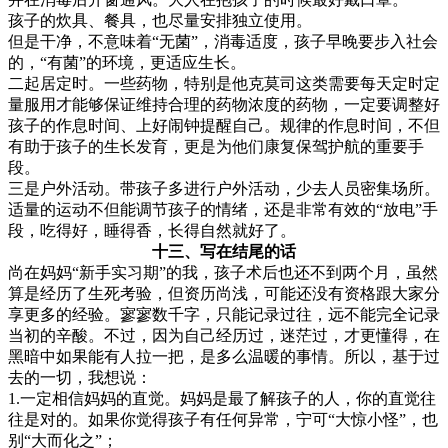
孩子的炊具、餐具，也尽量安排独立使用。
但是干净，不意味着“无菌”，消毒适度，孩子早晚要步入社会
的，“有菌”的环境，更适应生长。
二起居定时。一些药物，特别是他克莫司这类需要每天定时定
量服用才能够保证维持合理的药物浓度的药物，一定要调整好
孩子的作息时间、上好闹钟提醒自己。规律的作息时间，不但
有助于孩子的生长发育，更是为他们康复保驾护航的重要手
段。
三是户外活动。带孩子多进行户外活动，少去人员密集场所。
适量的运动不但能调节孩子的情绪，还是非常有效的“放电”手
段，吃得好，睡得香，长得自然就好了。
十三、写在结尾的话
尚在妈妈“新手实习期”的我，孩子术后也还不到两个月，虽然
算是经历了生死考验，但资历尚浅，可能还没有资格跟大家分
享更多的经验。寥寥数千字，只能记录过往，远不能完全记录
当初的辛酸。不过，因为自己经历过，迷茫过，才更懂得，在
黑暗中如果能有人拉一把，是多么温暖的事情。所以，基于过
去的一切，我想说：
1.一定相信妈妈的直觉。妈妈是最了解孩子的人，你的直觉往
往是对的。如果你觉得孩子有任何异常，宁可“大惊小怪”，也
别“大而化之”；