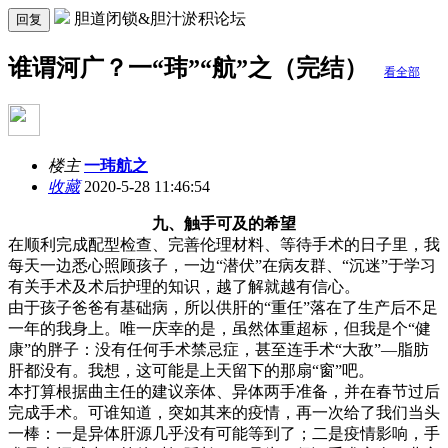
胆道闭锁&胆汁淤积论坛
回复
谁谓河广？一“玮”“航”之（完结）
看全部
楼主
一玮航之
收藏
2020-5-28 11:46:54
九、触手可及的希望
在顺利完成配型检查、完善伦理材料、等待手术的日子里，我
每天一边悉心照顾孩子，一边“潜伏”在病友群、“沉迷”于学习
有关手术及术后护理的知识，越了解就越有信心。
由于孩子爸爸有基础病，所以供肝的“重任”落在了生产后不足
一年的我身上。唯一庆幸的是，虽然体重超标，但我是个“健
康”的胖子：没有任何手术禁忌症，甚至连手术“大敌”—脂肪
肝都没有。我想，这可能是上天留下的那扇“窗”吧。
本打算根据曲主任的建议亲体、异体两手准备，并在春节过后
完成手术。可谁知道，突如其来的疫情，再一次给了我们当头
一棒：一是异体肝源几乎没有可能等到了；二是疫情影响，手