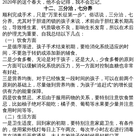
2020年的这个春天，他不会记得，我不会忘记。
十二、三分治，七分养
顺利完成手术，只是“万里长征第一步”。俗话说，三分治，七
分养。尤其对于胆道闭锁的孩子来说，术前由于胆红素长期高
位，导致维生素、钙质吸收不良，影响生长发育，所以在术后
的护理尤为重要。自我总结以下几点：
（一）饮食方面
一是循序渐进。孩子手术结束初期，要给消化系统适应的时
间，不要急于转奶或添加新的辅食。
二是少食多餐。无论是对于孩子，还是大人，少食多餐的原则
一方面可以缓解消化系统的压力，另一方面对控制血糖也非常
有好处。
三是营养均衡。对于已经恢复一段时间的孩子，可以在前两个
原则的基础上，尽量做到营养均衡，为孩子“追赶式”的增长提
供有力的能量保障。
四是饮食禁忌。术后由于服用药物的关系，要特别注意饮食禁
忌，比如柚子绝对不能吃；橘子类、葡萄等水果要少量并注意
食用时间等等。
（二）生活方面
一是卫生适度。回到家的初期，要特别注意家庭卫生，有条件
的，使用紫外线灯每日上下午两次、每次半小时左右进行消毒
并在消毒后开窗通风。大人在抱孩子的时候最好戴口罩。