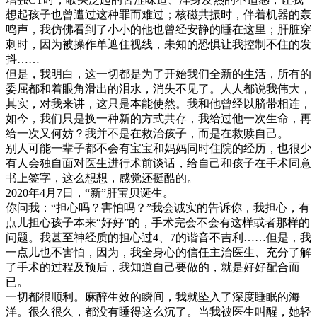
想起孩子也曾遭过这种罪而难过；核磁共振时，伴着机器的轰
鸣声，我仿佛看到了小小的他也曾经安静的睡在这里；肝脏穿
刺时，因为被操作单遮住视线，未知的恐惧让我控制不住的发
抖……
但是，我明白，这一切都是为了开始我们全新的生活，所有的
委屈都和着眼角滑出的泪水，消失不见了。人人都说我伟大，
其实，对我来讲，这只是本能使然。我和他曾经以脐带相连，
如今，我们只是换一种新的方式共存，我给过他一次生命，再
给一次又何妨？我并不是在救治孩子，而是在救赎自己。
别人可能一辈子都不会有宝宝和妈妈同时住院的经历，也很少
有人会独自面对医生进行术前谈话，给自己和孩子在手术同意
书上签字，这么想想，感觉还挺酷的。
2020年4月7日，“新”肝宝贝诞生。
你问我：“担心吗？害怕吗？”我会诚实的告诉你，我担心，有
点儿担心孩子本来“好好”的，手术完会不会有这样或者那样的
问题。我甚至神经质的担心过4、7的谐音不吉利……但是，我
一点儿也不害怕，因为，我全身心的信任主治医生、充分了解
了手术的过程及预后，我知道自己要做的，就是好好配合而
已。
一切都很顺利。麻醉生效的瞬间，我就坠入了深度睡眠的海
洋。很久很久，都没有睡得这么沉了。当我被医生叫醒，她轻