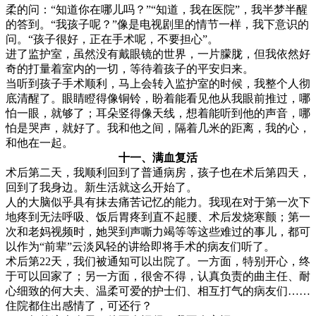
柔的问：“知道你在哪儿吗？”“知道，我在医院”，我半梦半醒
的答到。“我孩子呢？”像是电视剧里的情节一样，我下意识的
问。“孩子很好，正在手术呢，不要担心”。
进了监护室，虽然没有戴眼镜的世界，一片朦胧，但我依然好
奇的打量着室内的一切，等待着孩子的平安归来。
当听到孩子手术顺利，马上会转入监护室的时候，我整个人彻
底清醒了。眼睛瞪得像铜铃，盼着能看见他从我眼前推过，哪
怕一眼，就够了；耳朵竖得像天线，想着能听到他的声音，哪
怕是哭声，就好了。我和他之间，隔着几米的距离，我的心，
和他在一起。
十一、满血复活
术后第二天，我顺利回到了普通病房，孩子也在术后第四天，
回到了我身边。新生活就这么开始了。
人的大脑似乎具有抹去痛苦记忆的能力。我现在对于第一次下
地疼到无法呼吸、饭后胃疼到直不起腰、术后发烧寒颤；第一
次和老妈视频时，她哭到声嘶力竭等等这些难过的事儿，都可
以作为“前辈”云淡风轻的讲给即将手术的病友们听了。
术后第22天，我们被通知可以出院了。一方面，特别开心，终
于可以回家了；另一方面，很舍不得，认真负责的曲主任、耐
心细致的何大夫、温柔可爱的护士们、相互打气的病友们……
住院都住出感情了，可还行？