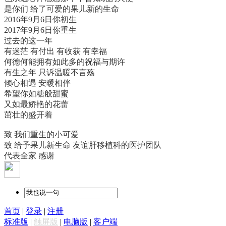
是你们 给了可爱的果儿新的生命
2016年9月6日你初生
2017年9月6日你重生
过去的这一年
有迷茫 有付出 有收获 有幸福
何德何能拥有如此多的祝福与期许
有生之年 只诉温暖不言殇
倾心相遇 安暖相伴
希望你如糖般甜蜜
又如最娇艳的花蕾
茁壮的盛开着
致 我们重生的小可爱
致 给予果儿新生命 友谊肝移植科的医护团队
代表全家 感谢
首页
|
登录
|
注册
标准版
|
触屏版
|
电脑版
|
客户端