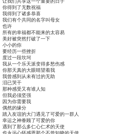
让我们共享这一个重要的日子
你得到了无数祝福
我得到了诸多恭喜
我们有个共同的名字叫母女
也许
所有的幸福都不能来的太容易
美好被突然打破了一下
小小的你
要经历一些挫折
度过一段坎坷
我从一个乐天派变得多愁伤感
你那天真的大眼睛望着我
我曾感到从未有过的无助
泪已哭干
那种感受又有谁人知
但我必须坚强
因为你需要我
偶然的缘分
踏入友谊的大门遇见了可爱的一群人
幸运之神眷顾了可爱的你
遇到了那么多仁心仁术的天使
也永远心怀感恩那个不曾知晓的天使